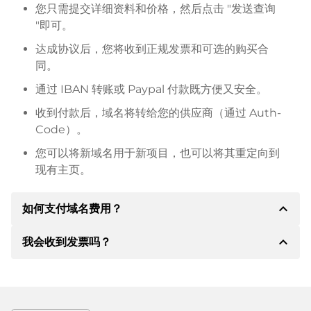
您只需提交详细资料和价格，然后点击 "发送查询
"即可。
达成协议后，您将收到正规发票和可选的购买合
同。
通过 IBAN 转账或 Paypal 付款既方便又安全。
收到付款后，域名将转给您的供应商（通过 Auth-
Code）。
您可以将新域名用于新项目，也可以将其重定向到
现有主页。
expand_less
如何支付域名费用？
expand_less
我会收到发票吗？
达成协议后，房东将通知您付款细节。房主随后会向您
提供 SEPA 银行的详细信息，如果需要，还可以提供
Paypal 或其他付款方式。
是的，卖方会向您寄送正规发票。如果购买价格较高，
您还会根据要求收到一份额外的购买合同。
转账时请务必注明域名和发票号码。