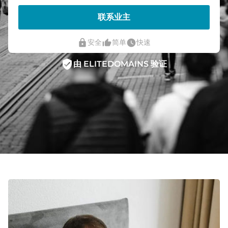
联系业主
lock
thumb_up_alt
watch_later
安全
简单
快速
verified_user
由 ELITEDOMAINS 验证