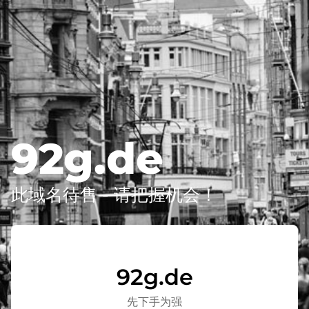
92g.de
此域名待售 - 请把握机会！
92g.de
先下手为强